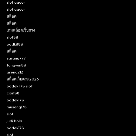
slot gacor
slot gacor
สล็อต
สล็อต
เกมสล็อตเว็บตรง
slot88
podk888
สล็อต
sarang777
fangwin88
arena212
สล็อตเว็บตรง 2026
badak 178 slot
cipit88
badak178
musang178
slot
judi bola
badak178
slot