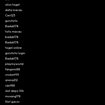
situs togel
data macau
Ceri123
gurutoto
Badak178
toto macau
badak178
Badak178
togel online
gurutoto login
Badak178
playmyworld
fangwin88
cricbet99
arena212
cipit88
slot depo 10k
musang178
Slot gacor