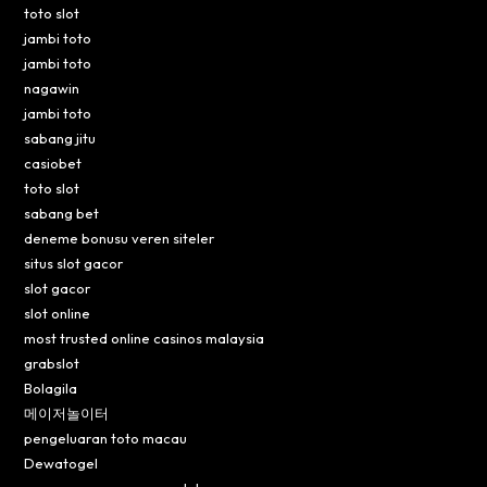
toto slot
jambi toto
jambi toto
nagawin
jambi toto
sabang jitu
casiobet
toto slot
sabang bet
deneme bonusu veren siteler
situs slot gacor
slot gacor
slot online
most trusted online casinos malaysia
grabslot
Bolagila
메이저놀이터
pengeluaran toto macau
Dewatogel