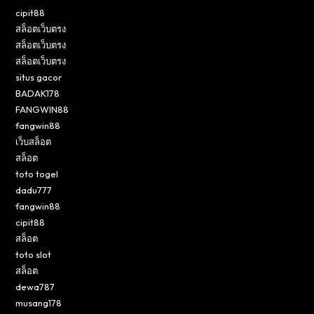
cipit88
สล็อตเว็บตรง
สล็อตเว็บตรง
สล็อตเว็บตรง
situs gacor
BADAK178
FANGWIN88
fangwin88
เว็บสล็อต
สล็อต
toto togel
dadu777
fangwin88
cipit88
สล็อต
toto slot
สล็อต
dewa787
musang178