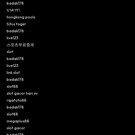
badak178
บาคาร่า
hongkong pools
Situs togel
badak178
live123
스포츠무료중계
slot
badak178
live123
link slot
badak178
slot88
slot gacor hari ini
rajatoto88
badak178
slot88
megaplus88
slot gacor
badak178