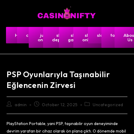
Home
casino
judi
slot
slot
slot
slot5000
togel-
Abou
online
deposit
gacor
online
hk
Us
PSP Oyunlarıyla Taşınabilir
Eğlencenin Zirvesi
admin
October 12, 2025
Uncategorized
PlayStation Portable, yani PSP, taşınabilir oyun deneyiminde
devrim yaratan bir cihaz olarak ön plana çıktı. O dönemde mobil