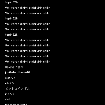
tapir 328
96lı veren dinimi binisi virin sitilir
96lı veren dinimi binisi virin sitilir
tapir 328
96lı veren dinimi binisi virin sitilir
96lı veren dinimi binisi virin sitilir
tapir 328
96lı veren dinimi binisi virin sitilir
96lı veren dinimi binisi virin sitilir
96lı veren dinimi binisi virin sitilir
96lı veren dinimi binisi virin sitilir
96lı veren dinimi binisi virin sitilir
해외야구중계
junitoto alternatif
slot777
ide777
ビットコイン ドル
ino777
slot
marettoto login