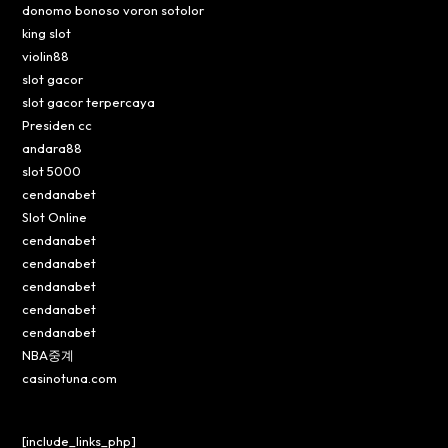
donomo bonoso voron sotolor
king slot
violin88
slot gacor
slot gacor terpercaya
Presiden cc
andara88
slot 5000
cendanabet
Slot Online
cendanabet
cendanabet
cendanabet
cendanabet
cendanabet
NBA중계
casinotuna.com
[include_links_php]