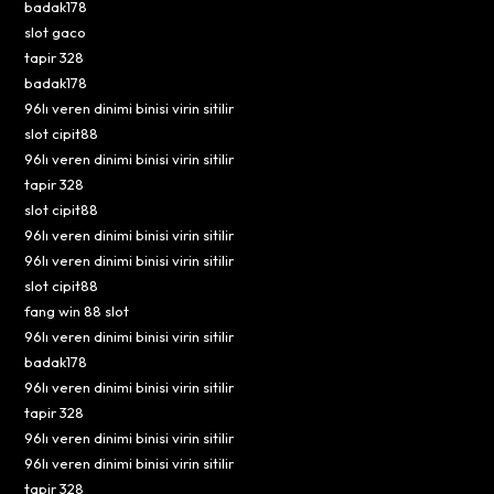
badak178
slot gaco
tapir 328
badak178
96lı veren dinimi binisi virin sitilir
slot cipit88
96lı veren dinimi binisi virin sitilir
tapir 328
slot cipit88
96lı veren dinimi binisi virin sitilir
96lı veren dinimi binisi virin sitilir
slot cipit88
fang win 88 slot
96lı veren dinimi binisi virin sitilir
badak178
96lı veren dinimi binisi virin sitilir
tapir 328
96lı veren dinimi binisi virin sitilir
96lı veren dinimi binisi virin sitilir
tapir 328