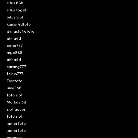
situs 888
situs togel
Situs Slot
kaisar4dtoto
dynasty4dtoto
ahha4d
ceria777
mpo888
ahha4d
sarang777
tekun777
Dentoto
unyu168
toto slot
Markas138
slot gacor
toto slot
jambi toto
jambi toto
nagawin