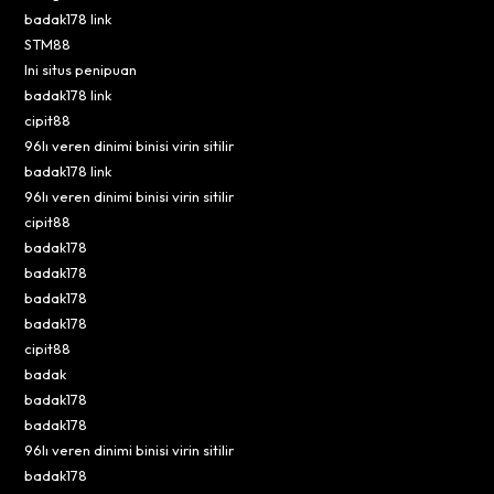
badak178 link
STM88
Ini situs penipuan
badak178 link
cipit88
96lı veren dinimi binisi virin sitilir
badak178 link
96lı veren dinimi binisi virin sitilir
cipit88
badak178
badak178
badak178
badak178
cipit88
badak
badak178
badak178
96lı veren dinimi binisi virin sitilir
badak178