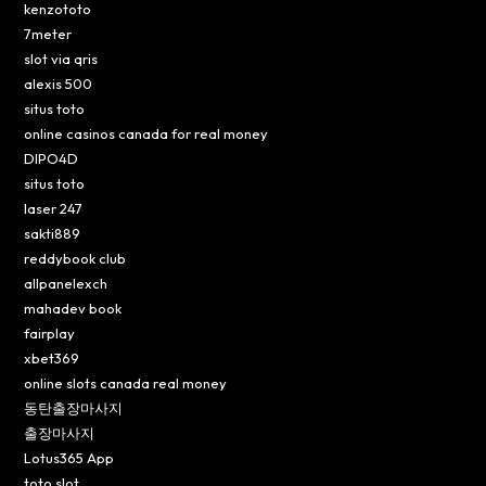
kenzototo
7meter
slot via qris
alexis 500
situs toto
online casinos canada for real money
DIPO4D
situs toto
laser 247
sakti889
reddybook club
allpanelexch
mahadev book
fairplay
xbet369
online slots canada real money
동탄출장마사지
출장마사지
Lotus365 App
toto slot