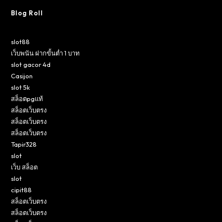
Blog Roll
slot88
เว็บพนัน ฝากขั้นต่ำ 1 บาท
slot gacor 4d
Casijon
slot 5k
สล็อตpgแท้
สล็อตเว็บตรง
สล็อตเว็บตรง
สล็อตเว็บตรง
Tapir328
slot
เว็บ สล็อต
slot
cipit88
สล็อตเว็บตรง
สล็อตเว็บตรง