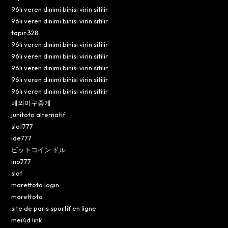
96lı veren dinimi binisi virin sitilir
96lı veren dinimi binisi virin sitilir
tapir 328
96lı veren dinimi binisi virin sitilir
96lı veren dinimi binisi virin sitilir
96lı veren dinimi binisi virin sitilir
96lı veren dinimi binisi virin sitilir
96lı veren dinimi binisi virin sitilir
해외야구중계
junitoto alternatif
slot777
ide777
ビットコイン ドル
ino777
slot
marettoto login
marettoto
site de paris sportif en ligne
mei4d link