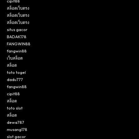
cipit88
สล็อตเว็บตรง
สล็อตเว็บตรง
สล็อตเว็บตรง
situs gacor
BADAK178
FANGWIN88
fangwin88
เว็บสล็อต
สล็อต
toto togel
dadu777
fangwin88
cipit88
สล็อต
toto slot
สล็อต
dewa787
musang178
slot gacor