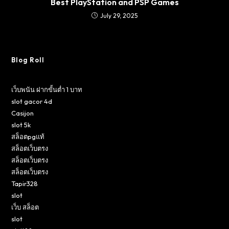
Best PlayStation and PSP Games
July 29, 2025
Blog Roll
เว็บพนัน ฝากขั้นต่ำ 1 บาท
slot gacor 4d
Casijon
slot 5k
สล็อตpgแท้
สล็อตเว็บตรง
สล็อตเว็บตรง
สล็อตเว็บตรง
Tapir328
slot
เว็บ สล็อต
slot