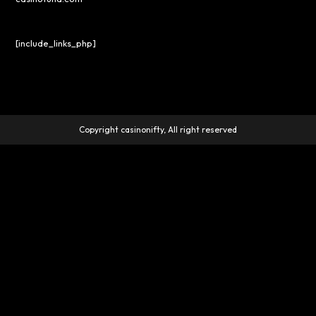
[include_links_php]
Copyright casinonifty, All right reserved