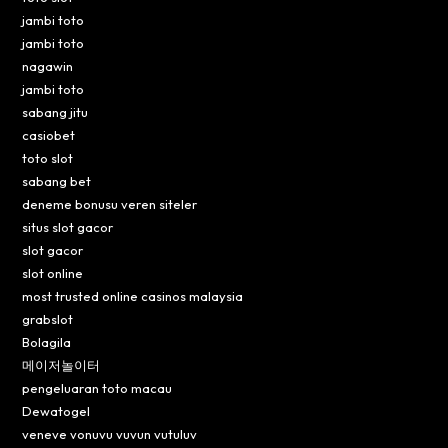
jambi toto
jambi toto
nagawin
jambi toto
sabang jitu
casiobet
toto slot
sabang bet
deneme bonusu veren siteler
situs slot gacor
slot gacor
slot online
most trusted online casinos malaysia
grabslot
Bolagila
메이저놀이터
pengeluaran toto macau
Dewatogel
veneve vonuvu vuvun vutuluv