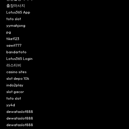
출장마사지
Lotus365 App
toto slot
yymahjong
pg
tiket123
sawit777
bandartoto
Lotus365 Login
라스티비
casino sites
slot depo 10k
indo2play
slot gacor
toto slot
yy4d
dewataslot888
dewataslot888
dewataslot888