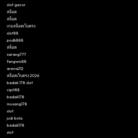
slot gacor
สล็อต
สล็อต
เกมสล็อตเว็บตรง
slot88
podk888
สล็อต
sarang777
fangwin88
arena212
สล็อตเว็บตรง 2026
badak 178 slot
cipit88
badak178
musang178
slot
judi bola
badak178
slot