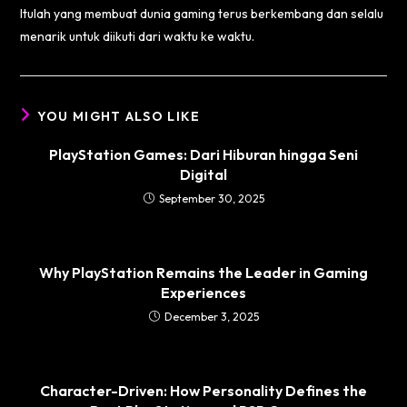
Itulah yang membuat dunia gaming terus berkembang dan selalu
menarik untuk diikuti dari waktu ke waktu.
YOU MIGHT ALSO LIKE
PlayStation Games: Dari Hiburan hingga Seni
Digital
September 30, 2025
Why PlayStation Remains the Leader in Gaming
Experiences
December 3, 2025
Character-Driven: How Personality Defines the