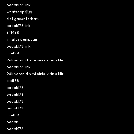
badak178 link
whatsapp網頁
slot gacor terbaru
badak178 link
STM88
Ini situs penipuan
badak178 link
cipit88
96lı veren dinimi binisi virin sitilir
badak178 link
96lı veren dinimi binisi virin sitilir
cipit88
badak178
badak178
badak178
badak178
cipit88
badak
badak178