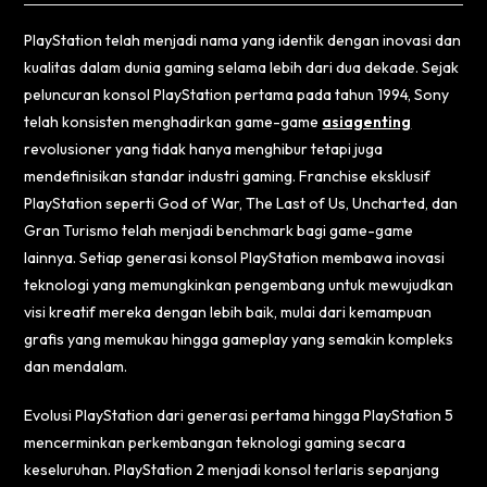
PlayStation telah menjadi nama yang identik dengan inovasi dan
kualitas dalam dunia gaming selama lebih dari dua dekade. Sejak
peluncuran konsol PlayStation pertama pada tahun 1994, Sony
telah konsisten menghadirkan game-game
asiagenting
revolusioner yang tidak hanya menghibur tetapi juga
mendefinisikan standar industri gaming. Franchise eksklusif
PlayStation seperti God of War, The Last of Us, Uncharted, dan
Gran Turismo telah menjadi benchmark bagi game-game
lainnya. Setiap generasi konsol PlayStation membawa inovasi
teknologi yang memungkinkan pengembang untuk mewujudkan
visi kreatif mereka dengan lebih baik, mulai dari kemampuan
grafis yang memukau hingga gameplay yang semakin kompleks
dan mendalam.
Evolusi PlayStation dari generasi pertama hingga PlayStation 5
mencerminkan perkembangan teknologi gaming secara
keseluruhan. PlayStation 2 menjadi konsol terlaris sepanjang