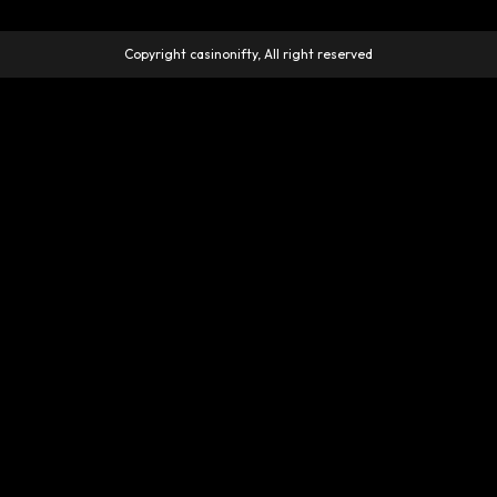
Copyright casinonifty, All right reserved