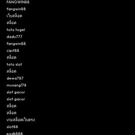
FANGWIN88
fangwin88
เว็บสล็อต
สล็อต
toto togel
dadu777
fangwin88
cipit88
สล็อต
toto slot
สล็อต
dewa787
musang178
slot gacor
slot gacor
สล็อต
สล็อต
เกมสล็อตเว็บตรง
slot88
podk888