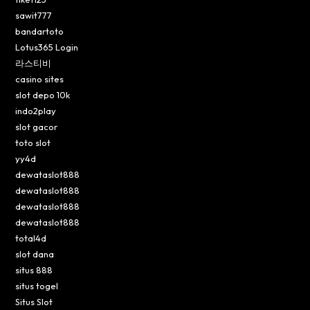
sawit777
bandartoto
Lotus365 Login
라스티비
casino sites
slot depo 10k
indo2play
slot gacor
toto slot
yy4d
dewataslot888
dewataslot888
dewataslot888
dewataslot888
total4d
slot dana
situs 888
situs togel
Situs Slot