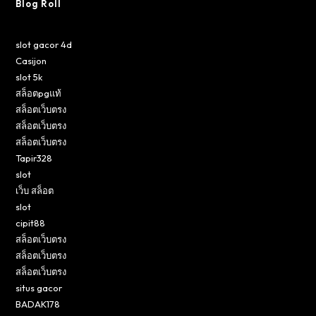
Blog Roll
slot gacor 4d
Casijon
slot 5k
สล็อตpgแท้
สล็อตเว็บตรง
สล็อตเว็บตรง
สล็อตเว็บตรง
Tapir328
slot
เว็บ สล็อต
slot
cipit88
สล็อตเว็บตรง
สล็อตเว็บตรง
สล็อตเว็บตรง
situs gacor
BADAK178