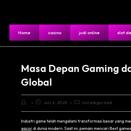
Home
casino
judi online
slot d
Masa Depan Gaming dan
Global
July 6, 2026
Uncategorized
Industri game telah mengalami transformasi besar yang me
gacor
di dunia modern. Saat ini, pemain mencari Best games