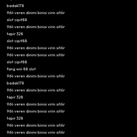
badak178
96lı veren dinimi binisi virin sitilir
slot cipit88
96lı veren dinimi binisi virin sitilir
tapir 328
slot cipit88
96lı veren dinimi binisi virin sitilir
96lı veren dinimi binisi virin sitilir
slot cipit88
fang win 88 slot
96lı veren dinimi binisi virin sitilir
badak178
96lı veren dinimi binisi virin sitilir
tapir 328
96lı veren dinimi binisi virin sitilir
96lı veren dinimi binisi virin sitilir
tapir 328
96lı veren dinimi binisi virin sitilir
96lı veren dinimi binisi virin sitilir