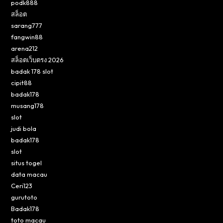
podk888
สล็อต
sarang777
fangwin88
arena212
สล็อตเว็บตรง 2026
badak 178 slot
cipit88
badak178
musang178
slot
judi bola
badak178
slot
situs togel
data macau
Ceri123
gurutoto
Badak178
toto macau