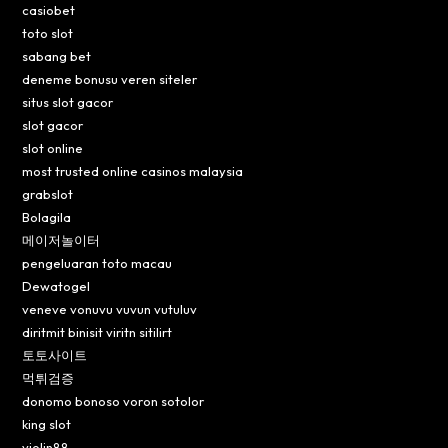
casiobet
toto slot
sabang bet
deneme bonusu veren siteler
situs slot gacor
slot gacor
slot online
most trusted online casinos malaysia
grabslot
Bolagila
메이저놀이터
pengeluaran toto macau
Dewatogel
veneve vonuvu vuvun vutuluv
diritmit binisit viritn sitilirt
토토사이트
먹튀검증
donomo bonoso voron sotolor
king slot
violin88