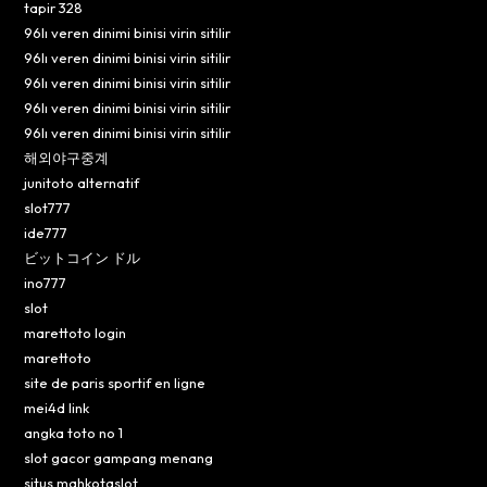
tapir 328
96lı veren dinimi binisi virin sitilir
96lı veren dinimi binisi virin sitilir
96lı veren dinimi binisi virin sitilir
96lı veren dinimi binisi virin sitilir
96lı veren dinimi binisi virin sitilir
해외야구중계
junitoto alternatif
slot777
ide777
ビットコイン ドル
ino777
slot
marettoto login
marettoto
site de paris sportif en ligne
mei4d link
angka toto no 1
slot gacor gampang menang
situs mahkotaslot