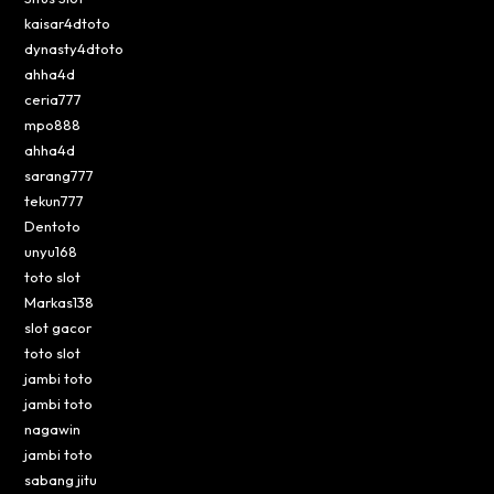
kaisar4dtoto
dynasty4dtoto
ahha4d
ceria777
mpo888
ahha4d
sarang777
tekun777
Dentoto
unyu168
toto slot
Markas138
slot gacor
toto slot
jambi toto
jambi toto
nagawin
jambi toto
sabang jitu