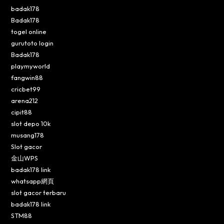
badak178
Badak178
togel online
gurutoto login
Badak178
playmyworld
fangwin88
cricbet99
arena212
cipit88
slot depo 10k
musang178
Slot gacor
金山WPS
badak178 link
whatsapp網頁
slot gacor terbaru
badak178 link
STM88