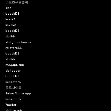
스포츠무료중계
slot
badak178
live123
link slot
badak178
slot88
slot gacor hari ini
rajatoto88
badak178
slot88
megaplus88
slot gacor
badak178
kenzototo
토토사이트
Jalwa Game app
kenzototo
7meter
slot via qris