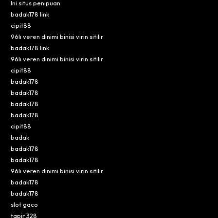
Ini situs penipuan
badak178 link
cipit88
96lı veren dinimi binisi virin sitilir
badak178 link
96lı veren dinimi binisi virin sitilir
cipit88
badak178
badak178
badak178
badak178
cipit88
badak
badak178
badak178
96lı veren dinimi binisi virin sitilir
badak178
badak178
slot gaco
tapir 328