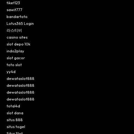
tiket123
sawit777
bandartoto
Lotus365 Login
라스티비
casino sites
slot depo 10k
indo2play
slot gacor
toto slot
yy4d
dewataslot888
dewataslot888
dewataslot888
dewataslot888
total4d
slot dana
situs 888
situs togel
Situs Slot