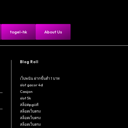
togel-hk
About Us
Blog Roll
เว็บพนัน ฝากขั้นต่ำ 1 บาท
slot gacor 4d
Casijon
slot 5k
สล็อตpgแท้
สล็อตเว็บตรง
สล็อตเว็บตรง
สล็อตเว็บตรง