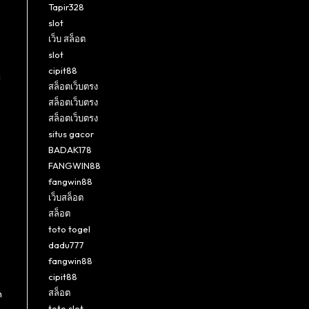
Tapir328
slot
เว็บ สล็อต
slot
cipit88
i
สล็อตเว็บตรง
สล็อตเว็บตรง
สล็อตเว็บตรง
situs gacor
BADAK178
FANGWIN88
fangwin88
เว็บสล็อต
สล็อต
toto togel
dadu777
fangwin88
cipit88
สล็อต
n
toto slot