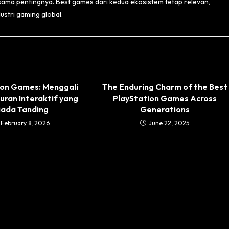
ama pentingnya. Best games dari kedua ekosistem tetap relevan,
stri gaming global.
ion Games: Menggali
The Enduring Charm of the Best
uran Interaktif yang
PlayStation Games Across
iada Tanding
Generations
February 8, 2026
June 22, 2025