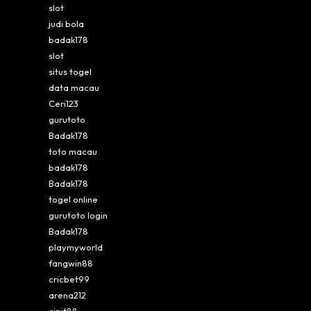
slot
judi bola
badak178
slot
situs togel
data macau
Ceri123
gurutoto
Badak178
toto macau
badak178
Badak178
togel online
gurutoto login
Badak178
playmyworld
fangwin88
cricbet99
arena212
cipit88