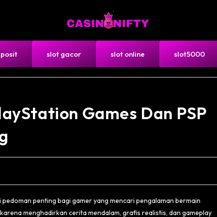
eposit
slot gacor
slot online
slot5000
layStation Games Dan PSP
ng
adi pedoman penting bagi gamer yang mencari pengalaman bermain
l karena menghadirkan cerita mendalam, grafis realistis, dan gameplay