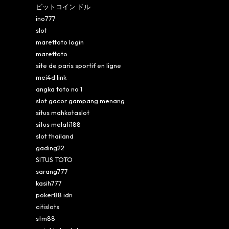
ビットコイン ドル
ino777
slot
marettoto login
marettoto
site de paris sportif en ligne
mei4d link
angka toto no 1
slot gacor gampang menang
situs mahkotaslot
situs melati188
slot thailand
gading22
SITUS TOTO
sarang777
kasih777
poker88 idn
citislots
stm88