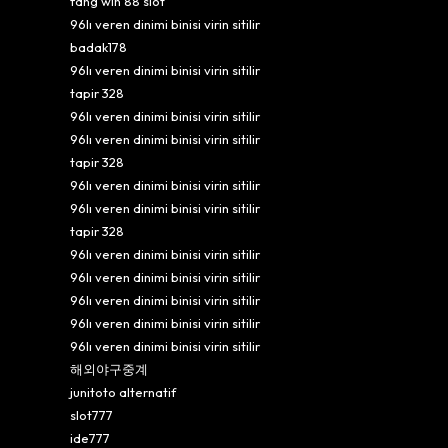
fang win 88 slot
96lı veren dinimi binisi virin sitilir
badak178
96lı veren dinimi binisi virin sitilir
tapir 328
96lı veren dinimi binisi virin sitilir
96lı veren dinimi binisi virin sitilir
tapir 328
96lı veren dinimi binisi virin sitilir
96lı veren dinimi binisi virin sitilir
tapir 328
96lı veren dinimi binisi virin sitilir
96lı veren dinimi binisi virin sitilir
96lı veren dinimi binisi virin sitilir
96lı veren dinimi binisi virin sitilir
96lı veren dinimi binisi virin sitilir
해외야구중계
junitoto alternatif
slot777
ide777