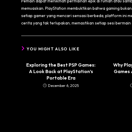
Pemain dapat menikmati permainan epik di rumah atau sambi
memuaskan. PlayStation membuktikan bahwa gaming bukan se
setiap gamer yang mencari sensasi berbeda, platform ini
cerita yang tak terlupakan, memastikan setiap sesi bermain
YOU MIGHT ALSO LIKE
Exploring the Best PSP Games:
Why Play
A Look Back at PlayStation’s
Games A
Portable Era
December 6, 2025