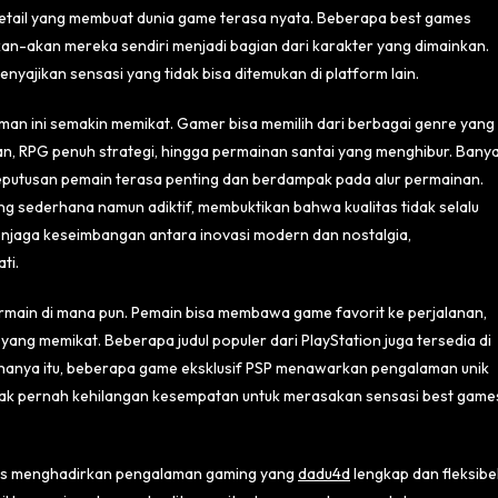
ndetail yang membuat dunia game terasa nyata. Beberapa best games
n-akan mereka sendiri menjadi bagian dari karakter yang dimainkan.
enyajikan sensasi yang tidak bisa ditemukan di platform lain.
an ini semakin memikat. Gamer bisa memilih dari berbagai genre yang
, RPG penuh strategi, hingga permainan santai yang menghibur. Bany
eputusan pemain terasa penting dan berdampak pada alur permainan.
g sederhana namun adiktif, membuktikan bahwa kualitas tidak selalu
menjaga keseimbangan antara inovasi modern dan nostalgia,
ti.
main di mana pun. Pemain bisa membawa game favorit ke perjalanan,
yang memikat. Beberapa judul populer dari PlayStation juga tersedia di
 hanya itu, beberapa game eksklusif PSP menawarkan pengalaman unik
tidak pernah kehilangan kesempatan untuk merasakan sensasi best game
mes menghadirkan pengalaman gaming yang
dadu4d
lengkap dan fleksibel