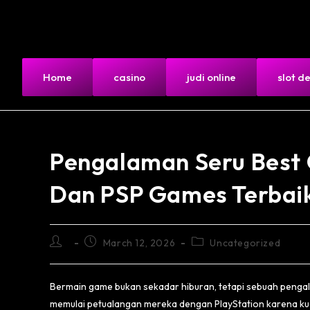
Home
casino
judi online
slot d
Pengalaman Seru Best
Dan PSP Games Terbai
March 12, 2026
Uncategorized
Bermain game bukan sekadar hiburan, tetapi sebuah penga
memulai petualangan mereka dengan PlayStation karena ku