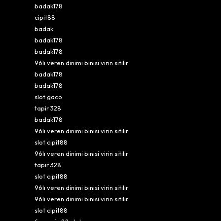
badak178
cipit88
badak
badak178
badak178
96lı veren dinimi binisi virin sitilir
badak178
badak178
slot gaco
tapir 328
badak178
96lı veren dinimi binisi virin sitilir
slot cipit88
96lı veren dinimi binisi virin sitilir
tapir 328
slot cipit88
96lı veren dinimi binisi virin sitilir
96lı veren dinimi binisi virin sitilir
slot cipit88