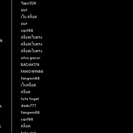
Tapir328
slot
เว็บ สล็อต
slot
cipit88
สล็อตเว็บตรง
ak
สล็อตเว็บตรง
สล็อตเว็บตรง
situs gacor
BADAK178
FANGWIN88
fangwin88
เว็บสล็อต
สล็อต
toto togel
s,
dadu777
fangwin88
cipit88
สล็อต
.
toto slot