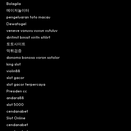
Bolagila
메이저놀이터
pengeluaran toto macau
Dewatogel
veneve vonuvu vuvun vutuluv
diritmit binisit viritn sitilirt
토토사이트
먹튀검증
donomo bonoso voron sotolor
king slot
violin88
slot gacor
slot gacor terpercaya
Presiden cc
andara88
slot 5000
cendanabet
Slot Online
cendanabet