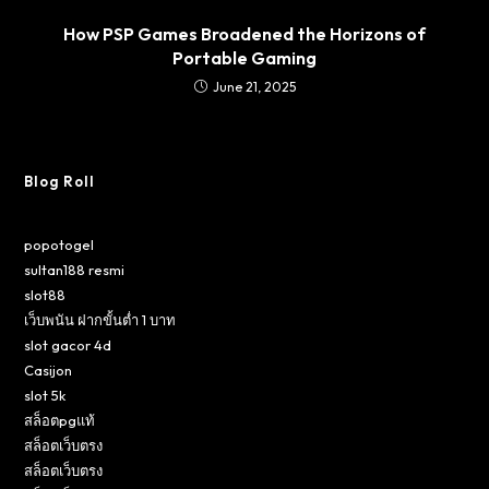
How PSP Games Broadened the Horizons of
Portable Gaming
June 21, 2025
Blog Roll
popotogel
sultan188 resmi
slot88
เว็บพนัน ฝากขั้นต่ำ 1 บาท
slot gacor 4d
Casijon
slot 5k
สล็อตpgแท้
สล็อตเว็บตรง
สล็อตเว็บตรง