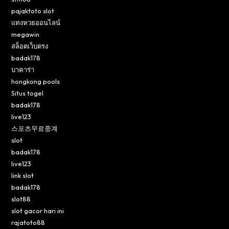
pajaktoto slot
แทงหวยออนไลน์
megawin
สล็อตเว็บตรง
badak178
บาคาร่า
hongkong pools
Situs togel
badak178
live123
스포츠무료중계
slot
badak178
live123
link slot
badak178
slot88
slot gacor hari ini
rajatoto88