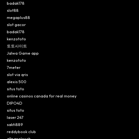
badak178
slot88
megaplus88
slot gacor
badak178
kenzototo
토토사이트
Jalwa Game app
kenzototo
7meter
slot via qris
alexis 500
situs toto
online casinos canada for real money
DIPO4D
situs toto
laser 247
sakti889
reddybook club
allpanelexch