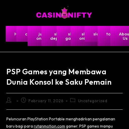
Home
casino
judi
slot
slot
slot
slot5000
togel-
Abou
online
deposit
gacor
online
hk
Us
PSP Games yang Membawa
Dunia Konsol ke Saku Pemain
February 11, 2026
Uncategorized
Peluncuran PlayStation Portable menghadirkan pengalaman
baru bagi para
rutanmotion.com
gamer. PSP games mampu