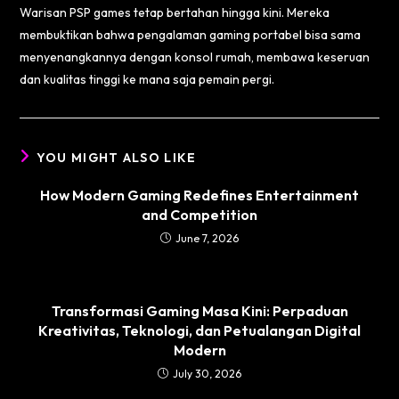
Warisan PSP games tetap bertahan hingga kini. Mereka
membuktikan bahwa pengalaman gaming portabel bisa sama
menyenangkannya dengan konsol rumah, membawa keseruan
dan kualitas tinggi ke mana saja pemain pergi.
YOU MIGHT ALSO LIKE
How Modern Gaming Redefines Entertainment
and Competition
June 7, 2026
Transformasi Gaming Masa Kini: Perpaduan
Kreativitas, Teknologi, dan Petualangan Digital
Modern
July 30, 2026