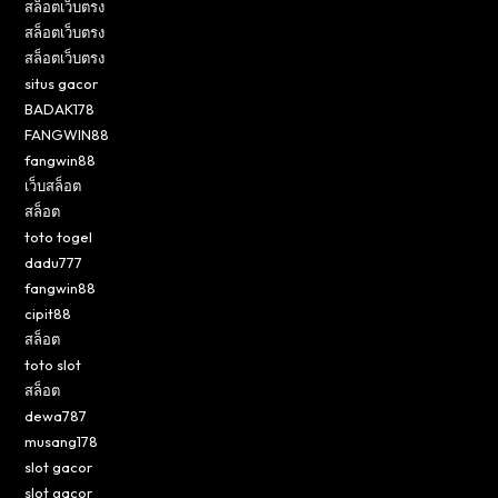
สล็อตเว็บตรง
สล็อตเว็บตรง
สล็อตเว็บตรง
situs gacor
BADAK178
FANGWIN88
fangwin88
เว็บสล็อต
สล็อต
toto togel
dadu777
fangwin88
cipit88
สล็อต
toto slot
สล็อต
dewa787
musang178
slot gacor
slot gacor