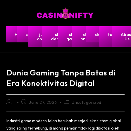
Home
casino
judi
slot
slot
slot
slot5000
togel-
Abou
online
deposit
gacor
online
hk
Us
Dunia Gaming Tanpa Batas di
Era Konektivitas Digital
June 27, 2026
Uncategorized
Industri game modern telah berubah menjadi ekosistem global
yang saling terhubung, di mana pemain tidak lagi dibatasi oleh