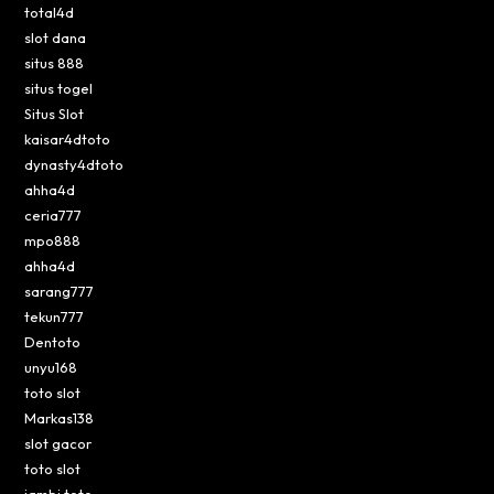
total4d
slot dana
situs 888
situs togel
Situs Slot
kaisar4dtoto
dynasty4dtoto
ahha4d
ceria777
mpo888
ahha4d
sarang777
tekun777
Dentoto
unyu168
toto slot
Markas138
slot gacor
toto slot
jambi toto