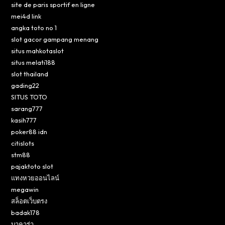
site de paris sportif en ligne
mei4d link
angka toto no 1
slot gacor gampang menang
situs mahkotaslot
situs melati188
slot thailand
gading22
SITUS TOTO
sarang777
kasih777
poker88 idn
citislots
stm88
pajaktoto slot
แทงหวยออนไลน์
megawin
สล็อตเว็บตรง
badak178
บาคาร่า