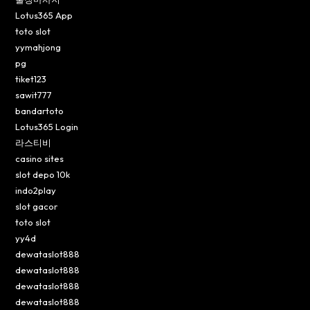
Lotus365 App
toto slot
yymahjong
pg
tiket123
sawit777
bandartoto
Lotus365 Login
라스티비
casino sites
slot depo 10k
indo2play
slot gacor
toto slot
yy4d
dewataslot888
dewataslot888
dewataslot888
dewataslot888