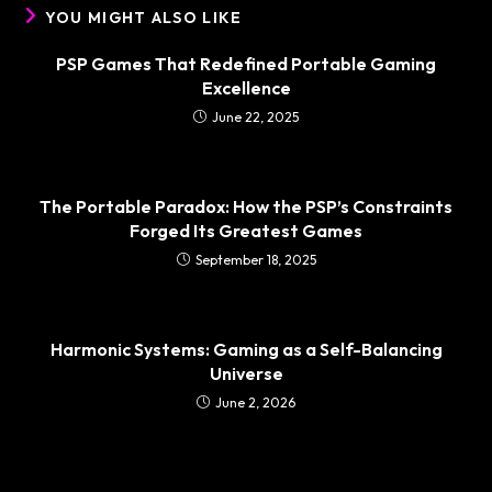
YOU MIGHT ALSO LIKE
PSP Games That Redefined Portable Gaming
Excellence
June 22, 2025
The Portable Paradox: How the PSP’s Constraints
Forged Its Greatest Games
September 18, 2025
Harmonic Systems: Gaming as a Self-Balancing
Universe
June 2, 2026