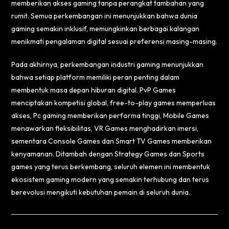
memberikan akses gaming tanpa perangkat tambahan yang
rumit. Semua perkembangan ini menunjukkan bahwa dunia
gaming semakin inklusif, memungkinkan berbagai kalangan
menikmati pengalaman digital sesuai preferensi masing-masing.
Pada akhirnya, perkembangan industri gaming menunjukkan
bahwa setiap platform memiliki peran penting dalam
membentuk masa depan hiburan digital. PvP Games
menciptakan kompetisi global, free-to-play games memperluas
akses, Pc gaming memberikan performa tinggi, Mobile Games
menawarkan fleksibilitas, VR Games menghadirkan imersi,
sementara Console Games dan Smart TV Games memberikan
kenyamanan. Ditambah dengan Strategy Games dan Sports
games yang terus berkembang, seluruh elemen ini membentuk
ekosistem gaming modern yang semakin terhubung dan terus
berevolusi mengikuti kebutuhan pemain di seluruh dunia.