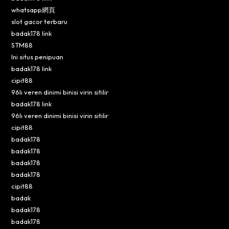
whatsapp網頁
slot gacor terbaru
badak178 link
STM88
Ini situs penipuan
badak178 link
cipit88
96lı veren dinimi binisi virin sitilir
badak178 link
96lı veren dinimi binisi virin sitilir
cipit88
badak178
badak178
badak178
badak178
cipit88
badak
badak178
badak178