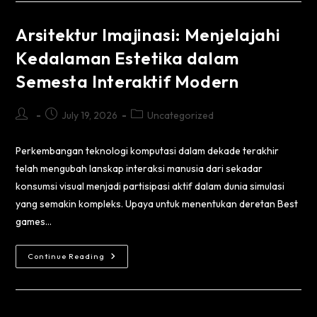
Arsitektur Imajinasi: Menjelajahi
Kedalaman Estetika dalam
Semesta Interaktif Modern
July 19, 2026
Uncategorized
Perkembangan teknologi komputasi dalam dekade terakhir
telah mengubah lanskap interaksi manusia dari sekadar
konsumsi visual menjadi partisipasi aktif dalam dunia simulasi
yang semakin kompleks. Upaya untuk menentukan deretan Best
games…
Continue Reading