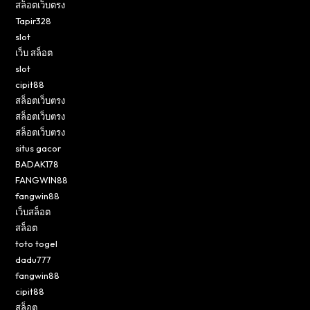
สล็อตเว็บตรง
Tapir328
slot
เว็บ สล็อต
slot
cipit88
สล็อตเว็บตรง
สล็อตเว็บตรง
สล็อตเว็บตรง
situs gacor
BADAK178
FANGWIN88
fangwin88
เว็บสล็อต
สล็อต
toto togel
dadu777
fangwin88
cipit88
สล็อต