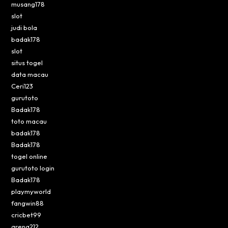
musang178
slot
judi bola
badak178
slot
situs togel
data macau
Ceri123
gurutoto
Badak178
toto macau
badak178
Badak178
togel online
gurutoto login
Badak178
playmyworld
fangwin88
cricbet99
arena212