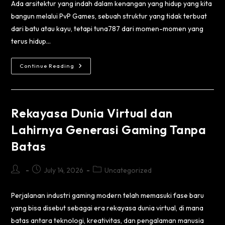
Ada arsitektur yang indah dalam kenangan yang hidup yang kita
bangun melalui PvP Games, sebuah struktur yang tidak terbuat
dari batu atau kayu, tetapi tuna787 dari momen-momen yang
terus hidup…
Continue Reading
Rekayasa Dunia Virtual dan
Lahirnya Generasi Gaming Tanpa
Batas
July 14, 2026
Uncategorized
Perjalanan industri gaming modern telah memasuki fase baru
yang bisa disebut sebagai era rekayasa dunia virtual, di mana
batas antara teknologi, kreativitas, dan pengalaman manusia