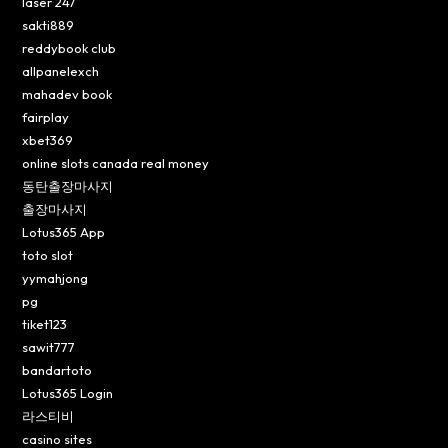
laser 247
sakti889
reddybook club
allpanelexch
mahadev book
fairplay
xbet369
online slots canada real money
동탄출장마사지
출장마사지
Lotus365 App
toto slot
yymahjong
pg
tiket123
sawit777
bandartoto
Lotus365 Login
라스티비
casino sites