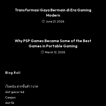
Transformasi Gaya Bermain di Era Gaming
Modern
June 21, 2026
Why PSP Games Became Some of the Best
Games in Portable Gaming
March 12, 2026
Blog Roll
เว็บพนัน ฝากขั้นต่ำ 1 บาท
slot gacor 4d
Casijon
slot 5k