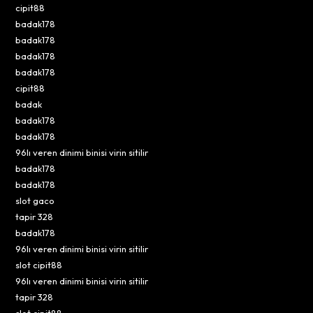
cipit88
badak178
badak178
badak178
badak178
cipit88
badak
badak178
badak178
96lı veren dinimi binisi virin sitilir
badak178
badak178
slot gaco
tapir 328
badak178
96lı veren dinimi binisi virin sitilir
slot cipit88
96lı veren dinimi binisi virin sitilir
tapir 328
slot cipit88