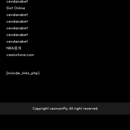
cendanabet
Slot Online
cendanabet
cendanabet
cendanabet
cendanabet
cendanabet
NBA중계
casinotuna.com
[include_links_php]
Copyright casinonifty, All right reserved