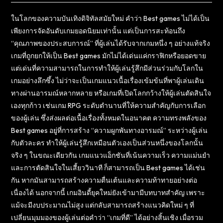
ในโลกของความบันเทิงดิจิทัลสมัยใหม่ คำว่า Best games ไม่ได้เป็น
เพียงการจัดอันดับเกมยอดนิยมเท่านั้น แต่เป็นการสะท้อนถึง
“คุณภาพของประสบการณ์” ที่ผู้เล่นได้รับจากเกมหนึ่ง ๆ อย่างแท้จริง
เกมที่ถูกยกให้เป็น Best games มักไม่ได้เด่นแค่กราฟิกหรือยอดขาย
แต่เด่นที่ความสามารถในการทำให้ผู้เล่นรู้สึกมีส่วนร่วมกับโลกใน
เกมอย่างลึกซึ้ง ไม่ว่าจะเป็นเกมแนวเนื้อเรื่องเข้มข้นที่พาผู้เล่นเดิน
ทางผ่านอารมณ์หลากหลาย หรือเกมที่เปิดโลกกว้างให้ผู้เล่นตัดสินใจ
เองทุกก้าว เช่นเกม RPG ระดับตำนานที่ให้ความสำคัญกับการเลือก
ของผู้เล่น ซึ่งส่งผลต่อเนื้อเรื่องทั้งหมดในอนาคต ความทรงพลังของ
Best games อยู่ที่การสร้าง “ความผูกพันทางอารมณ์” ระหว่างผู้เล่น
กับตัวละคร ทำให้ผู้เล่นรู้สึกเหมือนตัวเองเป็นส่วนหนึ่งของโลกนั้น
จริง ๆ ในขณะเดียวกัน เกมแนวแอ็กชันที่เน้นความเร็ว ความแม่นยำ
และการตัดสินใจในเสี้ยววินาที ก็สามารถเป็น Best games ได้เช่น
กัน หากมันสามารถสร้างความตื่นเต้นและความท้าทายอย่างต่อ
เนื่องได้ นอกจากนี้ เกมอินดี้ยุคใหม่ยังเข้ามามีบทบาทสำคัญ เพราะ
แม้จะมีงบประมาณไม่สูง แต่กลับสามารถสร้างแนวคิดใหม่ ๆ ที่
เปลี่ยนมุมมองของผู้เล่นต่อคำว่า “เกมที่ดี” ได้อย่างสิ้นเชิง เมื่อรวม