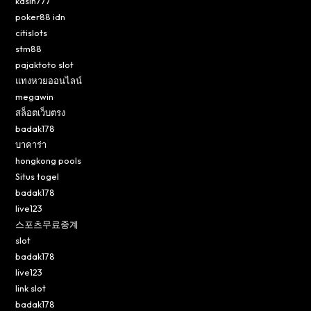
kasih777
poker88 idn
citislots
stm88
pajaktoto slot
แทงหวยออนไลน์
megawin
สล็อตเว็บตรง
badak178
บาคาร่า
hongkong pools
Situs togel
badak178
live123
스포츠무료중계
slot
badak178
live123
link slot
badak178