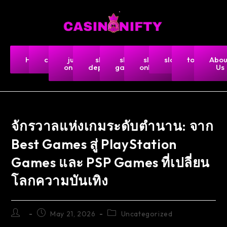
Home
casino
judi
slot
slot
slot
slot5000
togel-
Abou
online
deposit
gacor
online
hk
Us
จักรวาลแห่งเกมระดับตำนาน: จาก
Best Games สู่ PlayStation
Games และ PSP Games ที่เปลี่ยน
โลกความบันเทิง
May 21, 2026
Uncategorized