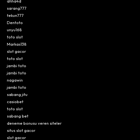
ahha4d
sarang777
tekun777
Dentoto
unyu168
toto slot
Markas138
slot gacor
toto slot
jambi toto
jambi toto
nagawin
jambi toto
sabang jitu
casiobet
toto slot
sabang bet
deneme bonusu veren siteler
situs slot gacor
slot gacor