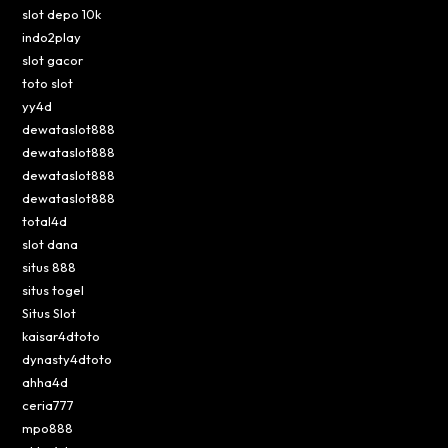
slot depo 10k
indo2play
slot gacor
toto slot
yy4d
dewataslot888
dewataslot888
dewataslot888
dewataslot888
total4d
slot dana
situs 888
situs togel
Situs Slot
kaisar4dtoto
dynasty4dtoto
ahha4d
ceria777
mpo888