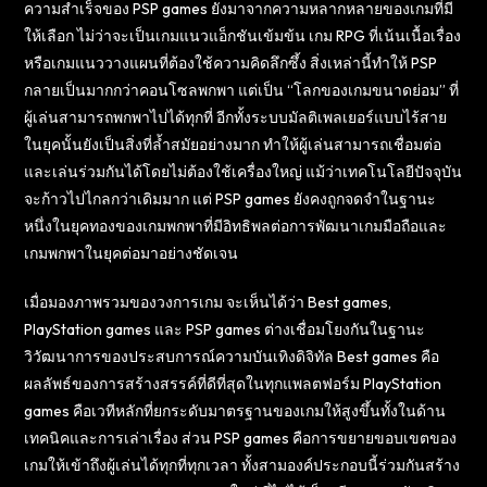
ความสำเร็จของ PSP games ยังมาจากความหลากหลายของเกมที่มี
ให้เลือก ไม่ว่าจะเป็นเกมแนวแอ็กชันเข้มข้น เกม RPG ที่เน้นเนื้อเรื่อง
หรือเกมแนววางแผนที่ต้องใช้ความคิดลึกซึ้ง สิ่งเหล่านี้ทำให้ PSP
กลายเป็นมากกว่าคอนโซลพกพา แต่เป็น “โลกของเกมขนาดย่อม” ที่
ผู้เล่นสามารถพกพาไปได้ทุกที่ อีกทั้งระบบมัลติเพลเยอร์แบบไร้สาย
ในยุคนั้นยังเป็นสิ่งที่ล้ำสมัยอย่างมาก ทำให้ผู้เล่นสามารถเชื่อมต่อ
และเล่นร่วมกันได้โดยไม่ต้องใช้เครื่องใหญ่ แม้ว่าเทคโนโลยีปัจจุบัน
จะก้าวไปไกลกว่าเดิมมาก แต่ PSP games ยังคงถูกจดจำในฐานะ
หนึ่งในยุคทองของเกมพกพาที่มีอิทธิพลต่อการพัฒนาเกมมือถือและ
เกมพกพาในยุคต่อมาอย่างชัดเจน
เมื่อมองภาพรวมของวงการเกม จะเห็นได้ว่า Best games,
PlayStation games และ PSP games ต่างเชื่อมโยงกันในฐานะ
วิวัฒนาการของประสบการณ์ความบันเทิงดิจิทัล Best games คือ
ผลลัพธ์ของการสร้างสรรค์ที่ดีที่สุดในทุกแพลตฟอร์ม PlayStation
games คือเวทีหลักที่ยกระดับมาตรฐานของเกมให้สูงขึ้นทั้งในด้าน
เทคนิคและการเล่าเรื่อง ส่วน PSP games คือการขยายขอบเขตของ
เกมให้เข้าถึงผู้เล่นได้ทุกที่ทุกเวลา ทั้งสามองค์ประกอบนี้ร่วมกันสร้าง