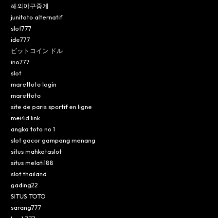
해외야구중계
junitoto alternatif
slot777
ide777
ビットコイン ドル
ino777
slot
marettoto login
marettoto
site de paris sportif en ligne
mei4d link
angka toto no 1
slot gacor gampang menang
situs mahkotaslot
situs melati188
slot thailand
gading22
SITUS TOTO
sarang777